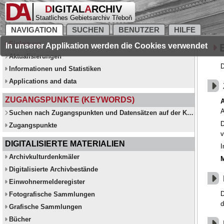
D
IGITAL
A
RCHIV
DigiArchiv ver. 25.10.19
Staatliches Gebietsarchiv Třeboň
© 2007-2026 Martin Hankovec
NAVIGATION
SUCHEN
BENUTZER
HILFE