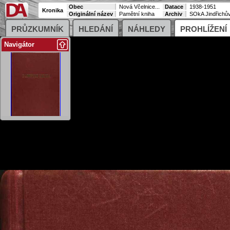
Obec
Nová Včelnice...
Datace
1938-1951
Kronika
Originální název
Pamětní kniha
Archiv
SOkA Jindřichův
PRŮZKUMNÍK
HLEDÁNÍ
NÁHLEDY
PROHLÍŽENÍ