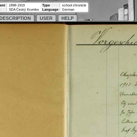
tent
1898-1919
Type
school chronicle
s
SDA Český Krumlov
Language
German
DESCRIPTION
USER
HELP