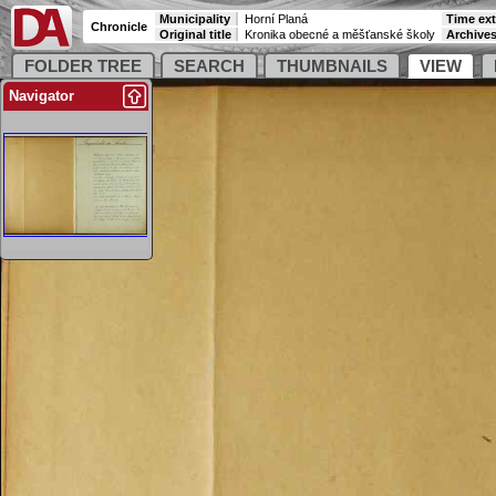
Municipality
Horní Planá
Time ex
Chronicle
Original title
Kronika obecné a měšťanské školy
Archive
FOLDER TREE
SEARCH
THUMBNAILS
VIEW